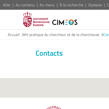
Aller
Au contenu
Au menu
À la recherche
Dyslexie
C
Accueil
Kit pratique du chercheur et de la chercheuse
Con
Contacts