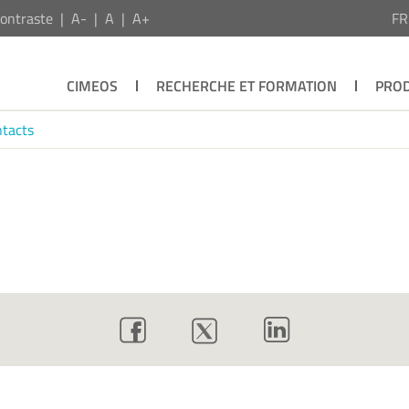
ontraste
A-
A
A+
F
CIMEOS
RECHERCHE ET FORMATION
PROD
tacts