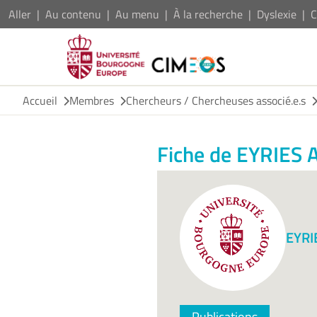
Aller
Au contenu
Au menu
À la recherche
Dyslexie
C
Accueil
Membres
Chercheurs / Chercheuses associé.e.s
Fiche de EYRIES 
EYRI
Publications