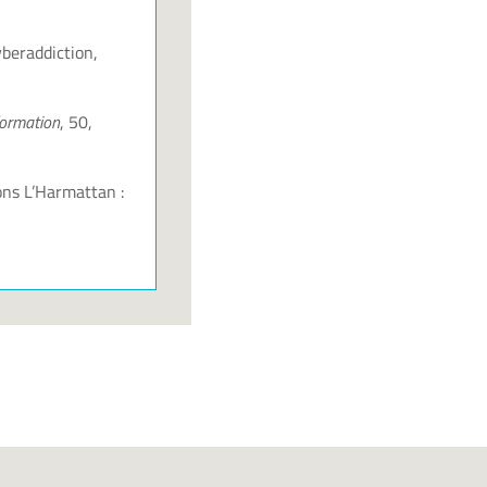
⟩
yberaddiction,
formation
, 50,
ons L’Harmattan :