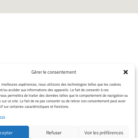
INFORMATIONS
Gérer le consentement
LÉGALES
es meilleures expériences, nous utilisons des technologies telles que les cookies
Mentions légales
et/ou accéder aux informations des appareils. Le fait de consentir à ces
Gérer mes cookies
nous permettra de traiter des données telles que le comportement de navigation ou
s sur ce site. Le fait de ne pas consentir ou de retirer son consentement peut avoir
Politique de cookies
if sur certaines caractéristiques et fonctions.
Déclaration de confidentialité
ces
Avertissement
Cookie Policy (EU)
cepter
Refuser
Voir les préférences