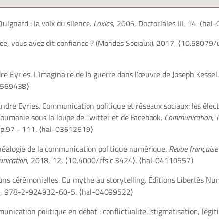
uignard : la voix du silence.
Loxias
, 2006, Doctoriales III, 14.
⟨hal-
ce, vous avez dit confiance ? (Mondes Sociaux). 2017,
⟨10.58079/
re Eyries. L’Imaginaire de la guerre dans l’œuvre de Joseph Kessel
4569438⟩
dre Eyries. Communication politique et réseaux sociaux: les élec
Roumanie sous la loupe de Twitter et de Facebook.
Communication, T
pp.97 - 111.
⟨hal-03612619⟩
néalogie de la communication politique numérique.
Revue française
unication
, 2018, 12,
⟨10.4000/rfsic.3424⟩
.
⟨hal-04110557⟩
ons cérémonielles. Du mythe au storytelling.
Éditions Libertés Nu
ue, 978-2-924932-60-5.
⟨hal-04099522⟩
unication politique en débat : conflictualité, stigmatisation, légit