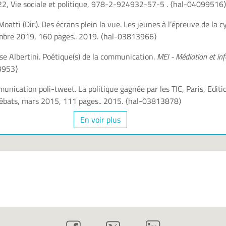
22, Vie sociale et politique, 978-2-924932-57-5 .
⟨hal-04099516
oatti (Dir.). Des écrans plein la vue. Les jeunes à l’épreuve de la c
mbre 2019, 160 pages.. 2019.
⟨hal-03813966⟩
se Albertini. Poétique(s) de la communication.
MEI - Médiation et in
3953⟩
unication poli-tweet. La politique gagnée par les TIC, Paris, Editi
Débats, mars 2015, 111 pages.. 2015.
⟨hal-03813878⟩
En voir plus