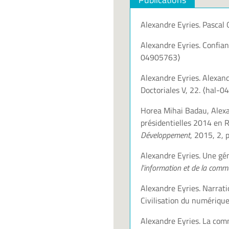
Alexandre Eyries. Pascal Q
Alexandre Eyries. Confian
04905763⟩
Alexandre Eyries. Alexand
Doctoriales V, 22.
⟨hal-0
Horea Mihai Badau, Alexan
présidentielles 2014 en 
Développement
, 2015, 2, 
Alexandre Eyries. Une gé
l'information et de la comm
Alexandre Eyries. Narrati
Civilisation du numériq
Alexandre Eyries. La comm