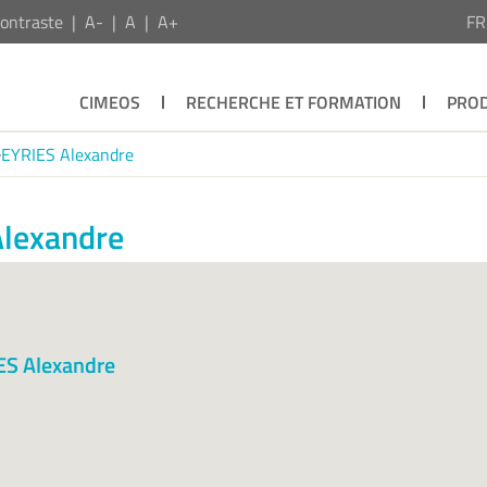
ontraste
A-
A
A+
F
CIMEOS
RECHERCHE ET FORMATION
PROD
EYRIES Alexandre
Alexandre
ES Alexandre