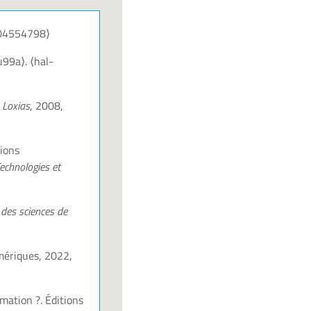
04554798⟩
u99a⟩
.
⟨hal-
.
Loxias
, 2008,
tions
echnologies et
 des sciences de
mériques
, 2022,
imation ?.
Éditions